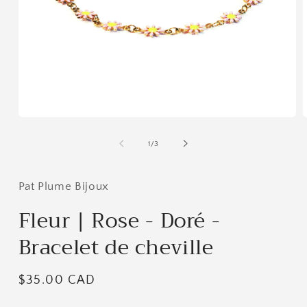
Ouvrir
O
le
l
média
m
de
1
/
3
1
2
dans
d
une
u
fenêtre
f
Pat Plume Bijoux
modale
m
Fleur | Rose - Doré -
Bracelet de cheville
Prix
$35.00 CAD
habituel