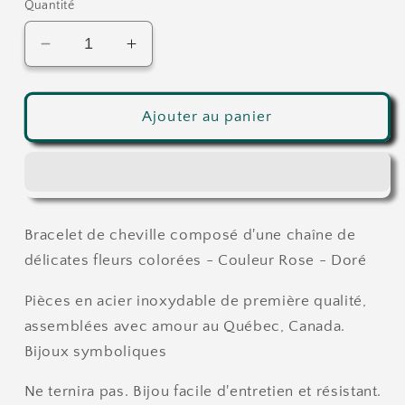
Quantité
Réduire
Augmenter
la
la
quantité
quantité
de
de
Ajouter au panier
Fleur
Fleur
|
|
Rose
Rose
-
-
Doré
Doré
Bracelet de cheville composé d'une chaîne de
-
-
Bracelet
Bracelet
délicates fleurs colorées - Couleur Rose - Doré
de
de
cheville
cheville
Pièces en acier inoxydable de première qualité,
assemblées avec amour au Québec, Canada.
Bijoux symboliques
Ne ternira pas. Bijou facile d'entretien et résistant.